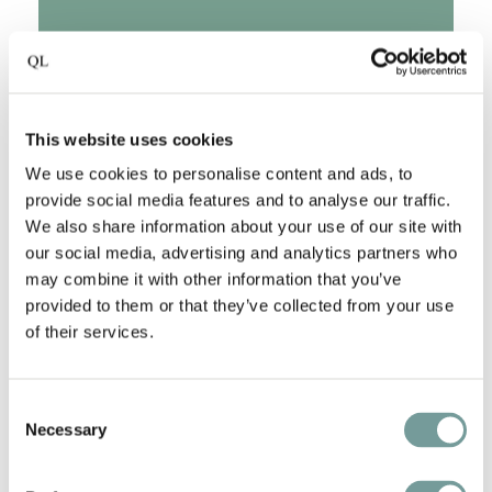
QLUB MEMBERS
ONLY
This website uses cookies
We use cookies to personalise content and ads, to
Melden Sie sich kostenlos als QLUB-
provide social media features and to analyse our traffic.
Member an und genießen Sie exklusive
We also share information about your use of our site with
Vorteile bei Quality Lodgings. Sie erhalten
our social media, advertising and analytics partners who
unbegrenzten Online-Zugang zu unseren
may combine it with other information that you’ve
einzigartigen Blog-Geschichten voller
provided to them or that they’ve collected from your use
of their services.
Inspiration über Gastronomie und
Gastfreundschaft. Natürlich informieren
wir Sie als Erste über die neuesten
Consent
Hotelentdeckungen und die neuesten
Necessary
Selection
Nachrichten von Quality Lodgings.