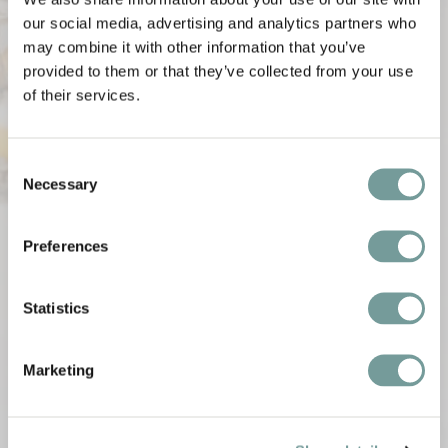
our social media, advertising and analytics partners who
Wenn Sie ein Hotel über unsere Website buchen,
may combine it with other information that you’ve
erklären Sie sich automatisch mit den
provided to them or that they’ve collected from your use
Stornierungsbedingungen des betreffenden Hotels
of their services.
einverstanden.
Consent
QL arbeitet bei Online-Zahlungen im Webshop mit
Necessary
Selection
Shopify Payments zusammen. Hier können Sie die
Allgemeinen Geschäftsbedingungen
und die
Preferences
Datenschutzbestimmungen
von Shopify Payments
herunterladen.
Statistics
Quality Lodgings B.V. ist Eigentum der Q Hospitality
Marketing
Group und wird von dieser betrieben. Quality
Lodgings B.V. ist unter der KVK-Nummer 05072034
mit der Umsatzsteuernummer NL812075869B01