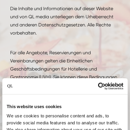
Die Inhalte und Informationen auf dieser Website
und von QL media unterliegen dem Urheberrecht
und anderen Datenschutzgesetzen. Alle Rechte
vorbehalten.
Für alle Angebote, Reservierungen und
Vereinbarungen gelten die Einheitlichen
Geschäftsbedingungen für Hotellerie und
Gastronomie (UVH). Sie können diese Bedingungen
von der Website von Koninklijke Horeca Nederland
hier herunterladen.
This website uses cookies
Quality Lodgings B.V. ist sich der Risiken einer
We use cookies to personalise content and ads, to
Buchung über das Internet bewusst und bemüht
provide social media features and to analyse our traffic.
sich, die Website so sicher wie möglich zu gestalten.
We also share information about your use of our site with