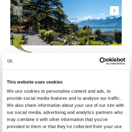
HÔTEL MASSON
Veytaux
,
Schweiz
Nicht umsonst besaßen Musikgrössen wie
This website uses cookies
Freddie Mercury, David Bowie und Keith
We use cookies to personalise content and ads, to
Richards einst Häuser in und um Montreux.…
provide social media features and to analyse our traffic.
We also share information about your use of our site with
our social media, advertising and analytics partners who
Hotel ansehen
may combine it with other information that you’ve
provided to them or that they’ve collected from your use