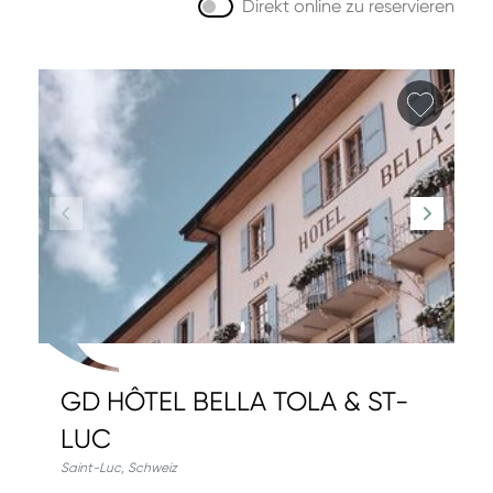
Direkt online zu reservieren
Favori
GD HÔTEL BELLA TOLA & ST-
LUC
Saint-Luc
,
Schweiz