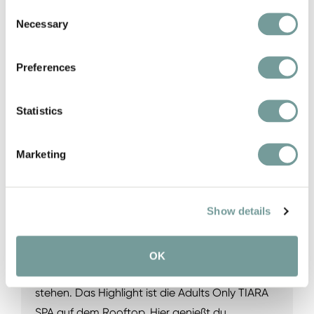
Consent
Necessary
Selection
Preferences
WELLNESS MIT BLICK
AUF DIE BERGE
Statistics
QUEEN SPA & TIARA SPA
Marketing
Wellness ist ein wesentlicher Bestandteil der
Urlaubserfahrung in der HOCHKÖNIGIN
Show details
Mountain Resort. Verteilt auf die großzügige
QUEEN SPA und die exklusive TIARA SPA auf
dem Dach entsteht eine Wellnesswelt, in der
OK
Aussicht, Ruhe und Komfort im Mittelpunkt
stehen. Das Highlight ist die Adults Only TIARA
SPA auf dem Rooftop. Hier genießt du