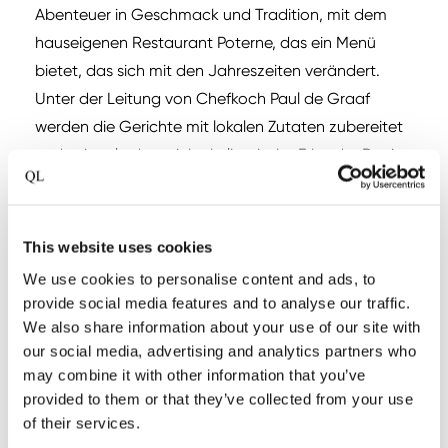
Abenteuer in Geschmack und Tradition, mit dem
hauseigenen Restaurant Poterne, das ein Menü
bietet, das sich mit den Jahreszeiten verändert.
Unter der Leitung von Chefkoch Paul de Graaf
werden die Gerichte mit lokalen Zutaten zubereitet
und spiegeln das reiche kulinarische Erbe der Region
Beemster wider. Das kulinarische Erlebnis wird durch
eine umfangreiche Auswahl von über 40 erlesenen
Weinen ergänzt, von denen jeder sorgfältig
This website uses cookies
ausgewählt wurde, um die Aromen zu ergänzen und
We use cookies to personalise content and ads, to
Ihr Mahl zu einer unvergesslichen gastronomischen
provide social media features and to analyse our traffic.
Reise zu erheben.
We also share information about your use of our site with
our social media, advertising and analytics partners who
may combine it with other information that you’ve
provided to them or that they’ve collected from your use
of their services.