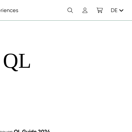
Suchen
Konto
Einkaufswagen
riences
DE
 QL
QL Guide 2024
 neuen