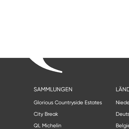
SAMMLUNGEN
LÄN
Glorious Countryside Estates
Nied
City Break
Deut
QL Michelin
Belgi