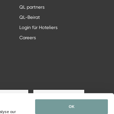
QL partners
QL-Beirat
Login für Hoteliers
Careers
Zur Anmeldung
OK
alyse our