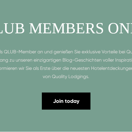
LUB MEMBERS ON
als QLUB-Member an und genießen Sie exklusive Vorteile bei Qua
ng zu unseren einzigartigen Blog-Geschichten voller Inspira
formieren wir Sie als Erste über die neuesten Hotelentdeckung
von Quality Lodgings.
Join today