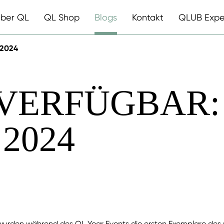
ber QL
QL Shop
Blogs
Kontakt
QLUB Expe
 2024
 VERFÜGBAR:
2024
urden während des QL Year Events die ersten Exemplare des