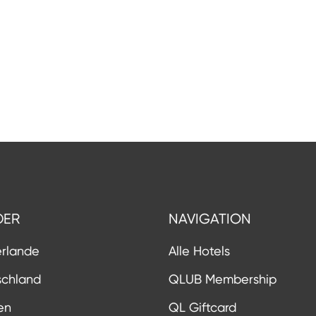
DER
NAVIGATION
erlande
Alle Hotels
schland
QLUB Membership
en
QL Giftcard