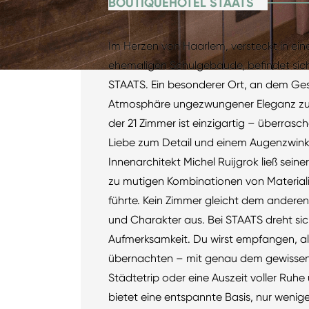
BOUTIQUEHOTEL STAATS
Im Herzen von Haarlem, versteckt in ein
ehemaligen Schulgebäude, befindet sic
STAATS. Ein besonderer Ort, an dem Ges
Atmosphäre ungezwungener Eleganz 
der 21 Zimmer ist einzigartig – überrasch
Liebe zum Detail und einem Augenzwin
Innenarchitekt Michel Ruijgrok ließ seine
zu mutigen Kombinationen von Materiali
führte. Kein Zimmer gleicht dem anderen
und Charakter aus. Bei STAATS dreht sic
Aufmerksamkeit. Du wirst empfangen, al
übernachten – mit genau dem gewissen 
Städtetrip oder eine Auszeit voller Ruhe
bietet eine entspannte Basis, nur wen