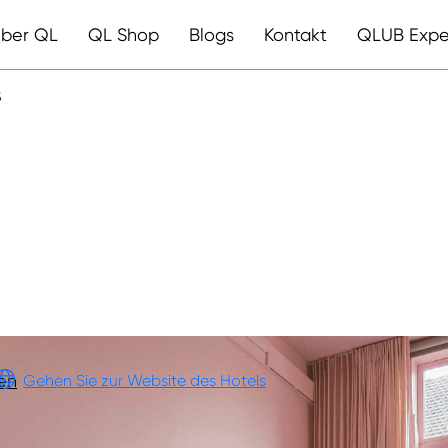
ber QL
QL Shop
Blogs
Kontakt
QLUB Expe
S
EHOTEL
en
Gehen Sie zur Website des Hotels