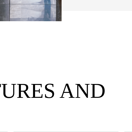
TURES AND
S