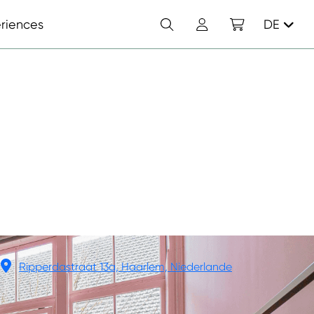
Suchen
Konto
Einkaufswagen
riences
DE
Ripperdastraat 13a, Haarlem, Niederlande