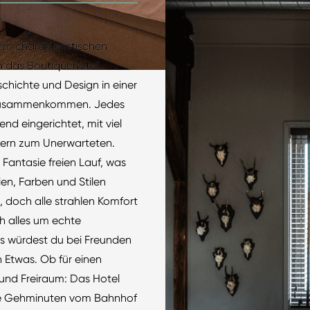
em charakteristischen
h das Boutiquehotel
chichte und Design in einer
zusammenkommen. Jedes
end eingerichtet, mit viel
kern zum Unerwarteten.
r Fantasie freien Lauf, was
en, Farben und Stilen
, doch alle strahlen Komfort
h alles um echte
s würdest du bei Freunden
Etwas. Ob für einen
 und Freiraum: Das Hotel
ige Gehminuten vom Bahnhof