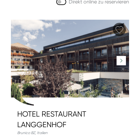
Direkt online zu reservieren
Favori
HOTEL RESTAURANT
LANGGENHOF
Brunico BZ
,
Italien