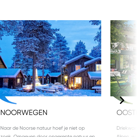
NOORWEGEN
OOST
Naar de Noorse natuur hoef je niet op
Driekwart
zoek. Omgeven door ongerepte natuur en
Alpen, w