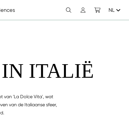
Zoek
Account
Winkelwagen
iences
NL
IN ITALIË
t van 'La Dolce Vita', wat
ven van de Italiaanse sfeer,
rd.