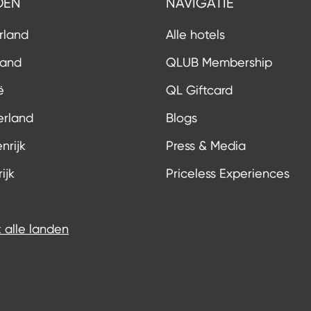
DEN
NAVIGATIE
rland
Alle hotels
land
QLUB Membership
ë
QL Giftcard
erland
Blogs
nrijk
Press & Media
ijk
Priceless Experiences
k alle landen