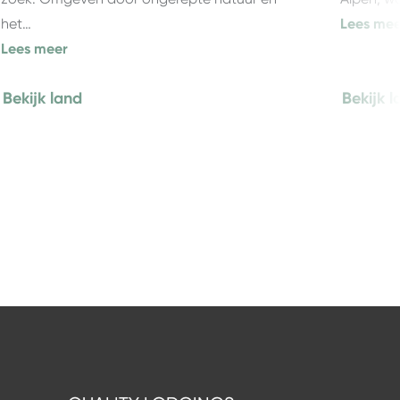
het…
Lees mee
Lees meer
Bekijk land
Bekijk l