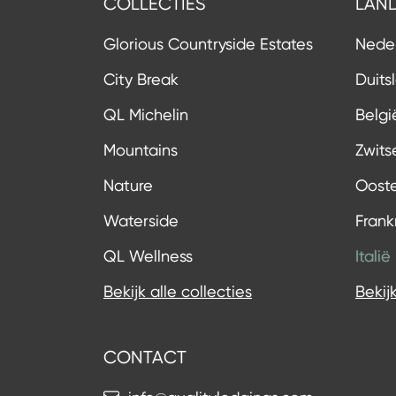
COLLECTIES
LAN
Glorious Countryside Estates
Nede
City Break
Duits
QL Michelin
Belgi
Mountains
Zwits
Nature
Ooste
Waterside
Frankr
QL Wellness
Italië
Bekijk alle collecties
Bekij
CONTACT