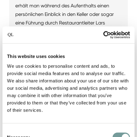
erhält man während des Aufenthalts einen
persönlichen Einblick in den Keller oder sogar
eine Führung durch Restaurantleiter Lars
Jessen. Genau diese spontanen Begegnungen
und persönlichen Momente machen den
Aufenthalt so besonders. Der Weinkeller ist weit
This website uses cookies
mehr als eine Ergänzung des Restaurants. Er
steht sinnbildlich für das, was das Haus
We use cookies to personalise content and ads, to
provide social media features and to analyse our traffic.
ausmacht: Liebe zum Detail, Wertschätzung für
We also share information about your use of our site with
Tradition und die Überzeugung, dass die
our social media, advertising and analytics partners who
schönsten Erlebnisse oft in den kleinen Dingen
may combine it with other information that you’ve
liegen.
provided to them or that they’ve collected from your use
of their services.
Consent