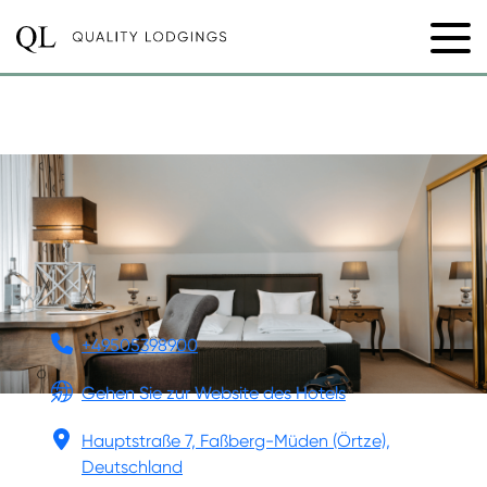
NIEMEYERS POSTHOTEL
+49505398900
Gehen Sie zur Website des Hotels
Hauptstraße 7, Faßberg-Müden (Örtze),
Deutschland