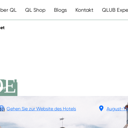
ber QL
QL Shop
Blogs
Kontakt
QLUB Expe
et
HOTEL
OET
gen
en
Gehen Sie zur Website des Hotels
August-Th