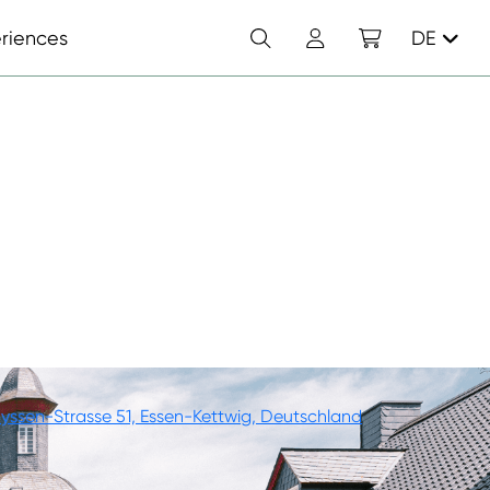
Suchen
Konto
Einkaufswagen
riences
DE
yssen-Strasse 51, Essen-Kettwig, Deutschland