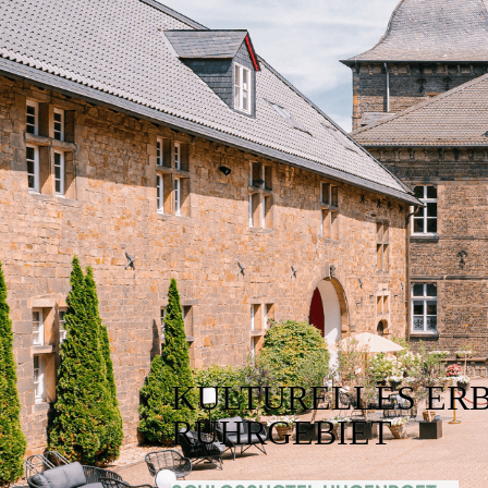
KULTURELLES ERB
RUHRGEBIET