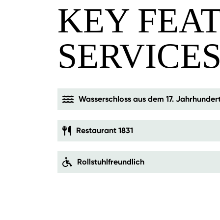
KEY FEA
SERVICE
Wasserschloss aus dem 17. Jahrhunder
Restaurant 1831
Rollstuhlfreundlich