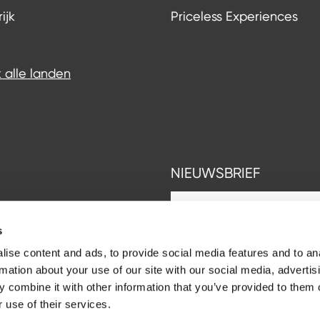
ijk
Priceless Experiences
k alle landen
NIEUWSBRIEF
s
op
ise content and ads, to provide social media features and to an
rmation about your use of our site with our social media, advertis
 combine it with other information that you’ve provided to them o
Facebook
Instagram
LinkedIn
 use of their services.