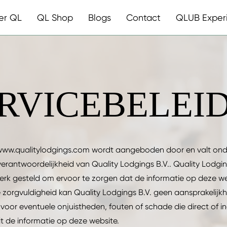
er QL
QL Shop
Blogs
Contact
QLUB Exper
RVICEBELEI
www.qualitylodgings.com wordt aangeboden door en valt ond
verantwoordelijkheid van Quality Lodgings B.V.. Quality Lodgin
werk gesteld om ervoor te zorgen dat de informatie op deze webs
 zorgvuldigheid kan Quality Lodgings B.V. geen aansprakelijkh
oor eventuele onjuistheden, fouten of schade die direct of in
it de informatie op deze website.