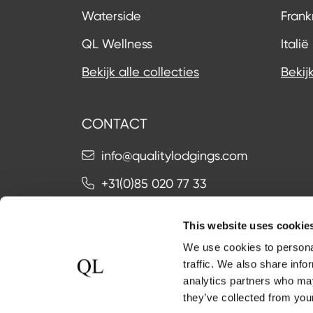
Waterside
Frankr
QL Wellness
Italië
Bekijk alle collecties
Bekij
CONTACT
info@qualitylodgings.com
+31(0)85 020 77 33
This website uses cookie
Neem contact 
We use cookies to personal
traffic. We also share info
analytics partners who may
they’ve collected from your