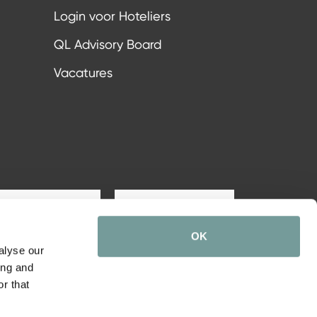
Login voor Hoteliers
QL Advisory Board
Vacatures
Aanmelden
OK
alyse our
ing and
r that