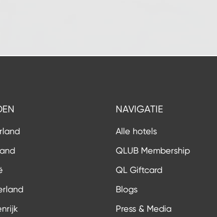
DEN
NAVIGATIE
rland
Alle hotels
land
QLUB Membership
ë
QL Giftcard
erland
Blogs
nrijk
Press & Media