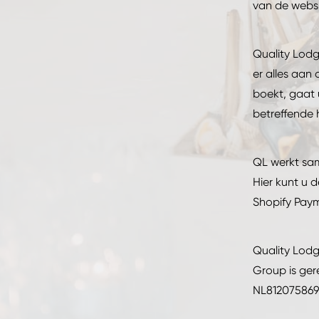
van de websi
Quality Lodgi
er alles aan 
boekt, gaat
betreffende 
QL werkt sam
Hier kunt u 
Shopify Pay
Quality Lodg
Group is ge
NL812075869B