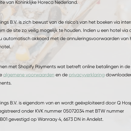
te van Koninklijke Horeca Nederland.
ngs B.V. is zich bewust van de risico's van het boeken via inte
om de site zo veilig mogelijk te houden. Indien u een hotel via
 u automatisch akkoord met de annuleringsvoorwaarden van 
hotel.
en met Shopify Payments wat betreft online betalingen in d
de
algemene voorwaarden
en de
privacyverklaring
downloade
ments.
ings B.V. is eigendom van en wordt geëxploiteerd door Q Hosp
registreerd onder KVK nummer 05072034 met BTW nummer
01 gevestigd op Wanraay 4, 6673 DN in Andelst.