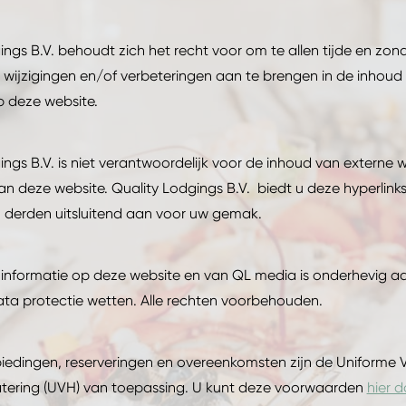
ings B.V. behoudt zich het recht voor om te allen tijde en zon
 wijzigingen en/of verbeteringen aan te brengen in de inhoud 
p deze website.
ings B.V. is niet verantwoordelijk voor de inhoud van externe w
aan deze website. Quality Lodgings B.V. biedt u deze hyperlink
 derden uitsluitend aan voor uw gemak.
informatie op deze website en van QL media is onderhevig a
ta protectie wetten. Alle rechten voorbehouden.
iedingen, reserveringen en overeenkomsten zijn de Uniforme
tering (UVH) van toepassing. U kunt deze voorwaarden
hier 