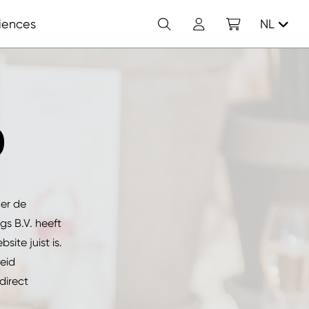
Zoek
Account
Winkelwagen
iences
NL
D
er de
gs B.V. heeft
ite juist is.
eid
direct