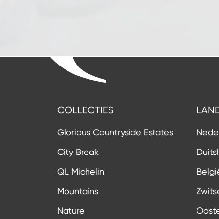
COLLECTIES
LAN
Glorious Countryside Estates
Nede
City Break
Duits
QL Michelin
Belgi
Mountains
Zwits
Nature
Ooste