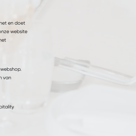
rnet en doet
 onze website
het
e webshop.
n van
itality