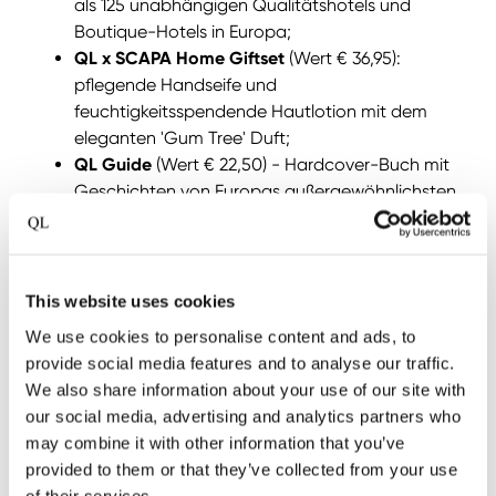
als 125 unabhängigen Qualitätshotels und
Boutique-Hotels in Europa;
QL x SCAPA Home Giftset
(Wert € 36,95):
pflegende Handseife und
feuchtigkeitsspendende Hautlotion mit dem
eleganten 'Gum Tree' Duft;
QL Guide
(Wert € 22,50) - Hardcover-Buch mit
Geschichten von Europas außergewöhnlichsten
Hotels;
QL Magazine
(Wert € 7,95) - exklusive Ausgabe
voller Inspiration, Spitzenköche und
kulinarischer Entdeckungen.
This website uses cookies
We use cookies to personalise content and ads, to
Gesamtwert: € 226,95. Jetzt für nur € 189,50 exkl.
provide social media features and to analyse our traffic.
Versand. Falls Sie einen anderen Wert für die QL
We also share information about your use of our site with
Giftcard wünschen, kontaktieren Sie uns bitte
our social media, advertising and analytics partners who
zuerst. Wir fügen die QL Giftcard mit dem
may combine it with other information that you’ve
gewünschten Wert dem QL Luxury Package hinzu.
provided to them or that they’ve collected from your use
of their services.