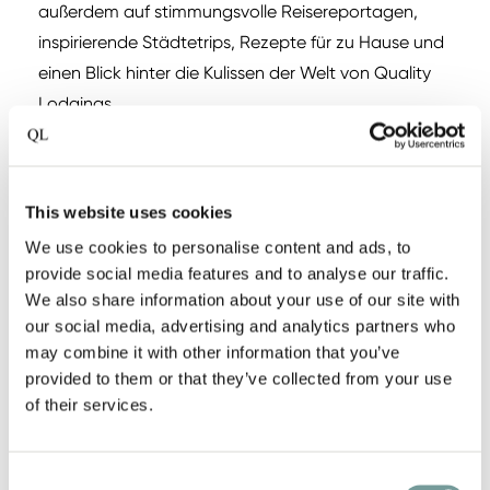
außerdem auf stimmungsvolle Reisereportagen,
inspirierende Städtetrips, Rezepte für zu Hause und
einen Blick hinter die Kulissen der Welt von Quality
Lodgings.
Mehr Seiten, mehr Inspiration und mehr Gründe,
Ihren nächsten Aufenthalt zu planen.
This website uses cookies
We use cookies to personalise content and ads, to
Als QLUB Member erhalten Sie Ihr Exemplar zum
provide social media features and to analyse our traffic.
Vorteilspreis. Noch kein QLUB Member?
Melden Sie
We also share information about your use of our site with
sich kostenlos an
und profitieren Sie sofort von den
our social media, advertising and analytics partners who
may combine it with other information that you’ve
Vorteilen.
provided to them or that they’ve collected from your use
of their services.
Das QL Magazine 2026 ist ausschließlich in
englischer Sprache erhältlich.
Consent