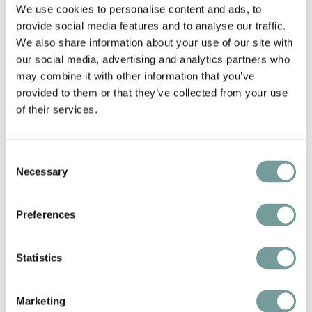
We use cookies to personalise content and ads, to
empfängt Gäste mit echter Gastfreundschaft,
provide social media features and to analyse our traffic.
während Bart sich als kreative Kraft in der Küche
We also share information about your use of our site with
auszeichnet. 2024 wurde ihr gemeinsamer Traum
our social media, advertising and analytics partners who
mit einer Erwähnung im Michelin-Führer belohnt.
may combine it with other information that you’ve
provided to them or that they’ve collected from your use
of their services.
Consent
Necessary
Selection
Preferences
Tom Vinke vom De Kromme Watergang
Statistics
Ein Markenversprechen, das tiefer geht
Die junge Generation von Reisenden legt die
Abkürzung immer häufiger beiseite. Sie wollen
Marketing