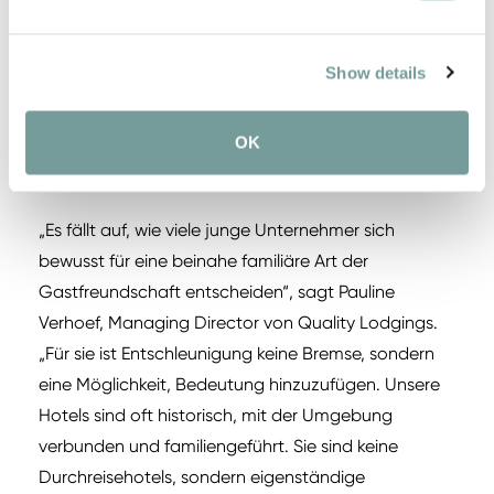
entschleunigen, fühlen, kosten und entdecken. Und
genau das bieten die Hoteliers von Quality
Show details
Lodgings – ohne Eile, aber mit voller
Aufmerksamkeit. Für Quality Lodgings ist diese
Bewegung kein Trend, sondern das Wesen dessen,
OK
was das Kollektiv seit zwanzig Jahren ist.
„Es fällt auf, wie viele junge Unternehmer sich
bewusst für eine beinahe familiäre Art der
Gastfreundschaft entscheiden“, sagt Pauline
Verhoef, Managing Director von Quality Lodgings.
„Für sie ist Entschleunigung keine Bremse, sondern
eine Möglichkeit, Bedeutung hinzuzufügen. Unsere
Hotels sind oft historisch, mit der Umgebung
verbunden und familiengeführt. Sie sind keine
Durchreisehotels, sondern eigenständige