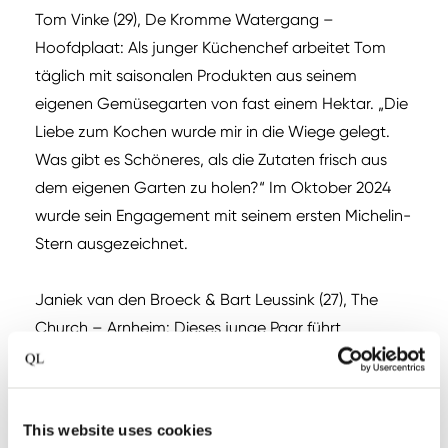
Tom Vinke (29), De Kromme Watergang –
Hoofdplaat: Als junger Küchenchef arbeitet Tom
täglich mit saisonalen Produkten aus seinem
eigenen Gemüsegarten von fast einem Hektar. „Die
Liebe zum Kochen wurde mir in die Wiege gelegt.
Was gibt es Schöneres, als die Zutaten frisch aus
dem eigenen Garten zu holen?“ Im Oktober 2024
wurde sein Engagement mit seinem ersten Michelin-
Stern ausgezeichnet.
Janiek van den Broeck & Bart Leussink (27), The
Church – Arnheim: Dieses junge Paar führt
gemeinsam The Church, ein Fine-Dining-Restaurant
und Boutiquehotel in einer ehemaligen Kirche in
Arnheim. Janiek – eine der jüngsten
This website uses cookies
Unternehmerinnen in der Spitzengastronomie –