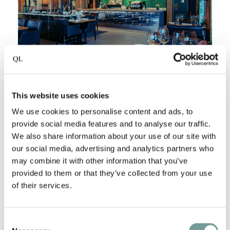
De Rooi Pannen Breda - Breda, Niederlande
In Breda befindet sich das wunderschön restaurierte
This website uses cookies
Kasernengebäude aus dem Jahr 1771, das in ein
äußerst stilvolles Hotel, das
De Rooi Pannen Breda
,
We use cookies to personalise content and ads, to
provide social media features and to analyse our traffic.
umgewandelt wurde, in dem authentische Elemente
We also share information about your use of our site with
geschmackvoll in modernes Design integriert
our social media, advertising and analytics partners who
wurden. Das Hotel und die Restaurants werden von
may combine it with other information that you’ve
Studenten geführt, die Gastfreundschaft zu
provided to them or that they’ve collected from your use
schätzen wissen.
of their services.
Consent