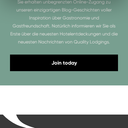
Sie erhalten unbegrenzten Online-Zugang zu
unseren einzigartigen Blog-Geschichten voller
Inspiration über Gastronomie und
Gastfreundschaft. Natürlich informieren wir Sie als
Erste über die neuesten Hotelentdeckungen und die
neuesten Nachrichten von Quality Lodgings.
Join today