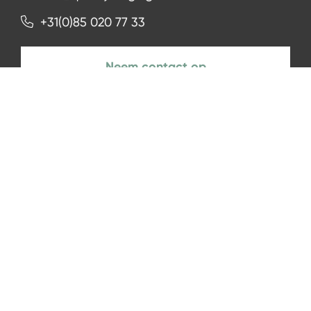
+31(0)85 020 77 33
Neem contact op
NIEUWSBRIEF
Aanmelden
Facebook
Instagram
LinkedIn