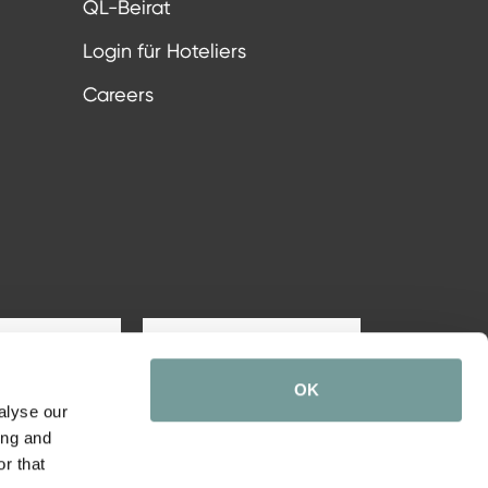
QL-Beirat
Login für Hoteliers
Careers
Zur Anmeldung
OK
alyse our
ing and
r that