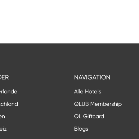
DER
NAVIGATION
erlande
Alle Hotels
schland
QLUB Membership
en
QL Giftcard
eiz
Blogs