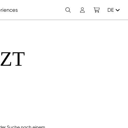
Suchen
Konto
Einkaufswagen
riences
DE
TZT
 der Suche nach einem