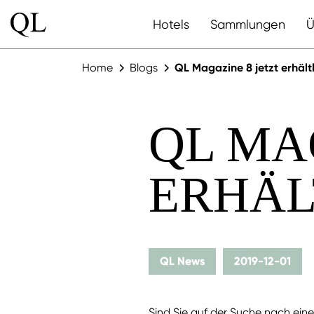
Hotels
Sammlungen
Ü
Home
Blogs
QL Magazine 8 jetzt erhält
QL MA
ERHÄL
QL News
2019-12-01
Sind Sie auf der Suche nach ein