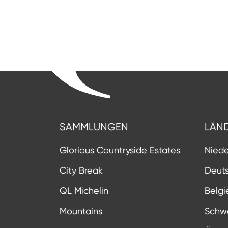
SAMMLUNGEN
LÄN
Glorious Countryside Estates
Nied
City Break
Deut
QL Michelin
Belgi
Mountains
Schw