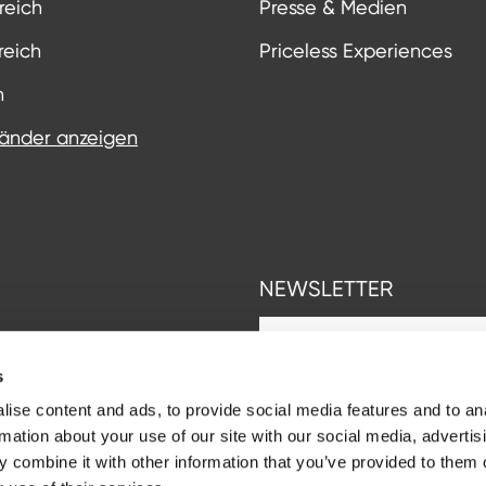
reich
Presse & Medien
reich
Priceless Experiences
n
Länder anzeigen
NEWSLETTER
s
ise content and ads, to provide social media features and to an
rmation about your use of our site with our social media, advertis
 combine it with other information that you’ve provided to them o