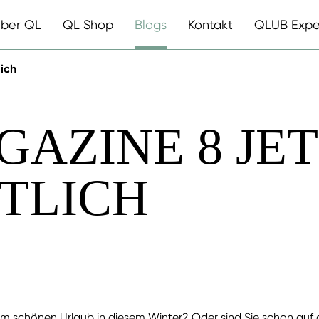
ber QL
QL Shop
Blogs
Kontakt
QLUB Expe
lich
GAZINE 8 JE
TLICH
em schönen Urlaub in diesem Winter? Oder sind Sie schon auf