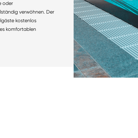
e oder
lständig verwöhnen. Der
elgäste kostenlos
ines komfortablen