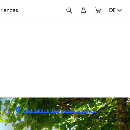
Suchen
Konto
Einkaufswagen
riences
DE
R-
Marktplatz 8, Bütgenbach, Belgien