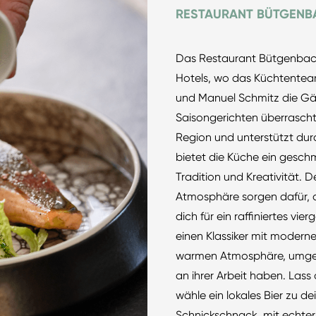
RESTAURANT BÜTGENB
Das Restaurant Bütgenbache
Hotels, wo das Küchtentea
und Manuel Schmitz die Gäst
Saisongerichten überrascht.
Region und unterstützt dur
bietet die Küche ein gesch
Tradition und Kreativität. 
Atmosphäre sorgen dafür, d
dich für ein raffiniertes vi
einen Klassiker mit modernem
warmen Atmosphäre, umgeb
an ihrer Arbeit haben. Lass
wähle ein lokales Bier zu d
Schnickschnack, mit echte