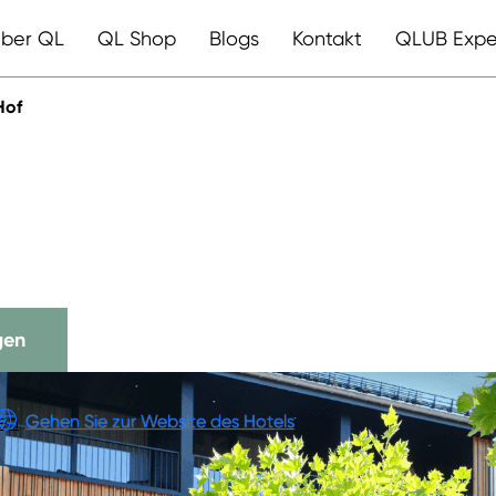
ber QL
QL Shop
Blogs
Kontakt
QLUB Expe
Hof
ÜTGENBACHE
gen
en
Gehen Sie zur Website des Hotels