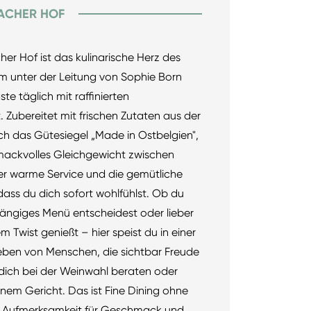
ACHER HOF
r Hof ist das kulinarische Herz des
m unter der Leitung von Sophie Born
e täglich mit raffinierten
 Zubereitet mit frischen Zutaten aus der
ch das Gütesiegel „Made in Ostbelgien",
mackvolles Gleichgewicht zwischen
Der warme Service und die gemütliche
ass du dich sofort wohlfühlst. Ob du
ergängiges Menü entscheidest oder lieber
 Twist genießt – hier speist du in einer
en von Menschen, die sichtbar Freude
 dich bei der Weinwahl beraten oder
einem Gericht. Das ist Fine Dining ohne
r Aufmerksamkeit für Geschmack und