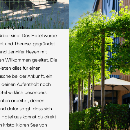
st du das Hotel
nhotel, in dem
rbar sind. Das Hotel wurde
ert und Therese, gegründet
 und Jennifer Heyen mit
n Willkommen geleitet. Die
ieten alles für einen
sche bei der Ankunft, ein
ie deinen Aufenthalt noch
tel wirklich besonders
nten arbeitet, deinen
nd dafür sorgt, dass sich
 Hotel aus kannst du direkt
 kristallklaren See von