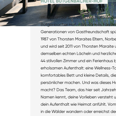
HOTEL BÜTGENBACHER-HOF
Im Herzen der ostbelgischen Natur finde
Bütgenbacher Hof – ein warmes Familie
Generationen von Gastfreundschaft spü
1987 von Thorsten Maraites Eltern, Norb
und wird seit 2011 von Thorsten Maraite
demselben echten Lächeln und herzliche
44 stilvollen Zimmer und ein Ferienhaus b
erholsamen Aufenthalt: eine Wellness-Ta
komfortables Bett und kleine Details, d
persönlicher machen. Und was dieses Ho
macht? Das Team, das hier seit Jahrzeh
Namen kennt, deine Vorlieben versteht u
dein Aufenthalt wie Heimat anfühlt. Vom
in die Wälder wandern oder erreichst den