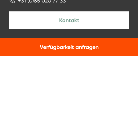
+31 (0)85 020 77 33
Kontakt
Verfügbarkeit anfragen
NEWSLETTER
Zur Anmeldung
Facebook
Instagram
LinkedIn