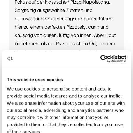
Fokus auf der klassischen Pizza Napoletana.
Sorgfältig ausgewählte Zutaten und
handwerkliche Zubereitungsmethoden führen
hier zu einem perfekten Pizzateig, dünn und
knusprig von außen, luftig von innen. Aber Hout
bietet mehr als nur Pizza; es ist ein Ort, an dem
Sie eine breite Palette von Antipasti, frischen
Pastagerichten und köstlichen Desserts
genießen können. Darüber hinaus wird Ihr
kulinarisches Erlebnis durch eine Auswahl an
This website uses cookies
erfrischenden Getränken, italienischen Weinen
We use cookies to personalise content and ads, to
und lokalen Bieren abgerundet. Egal, ob Sie für
provide social media features and to analyse our traffic.
ein entspanntes Mittagessen vorbeischauen
We also share information about your use of our site with
oder sich mit Freunden und Kollegen zu einem
our social media, advertising and analytics partners who
may combine it with other information that you’ve
gemütlichen Treffen treffen, im Hout sind Sie
provided to them or that they’ve collected from your use
immer auf ein geschmackvolles und
of their services.