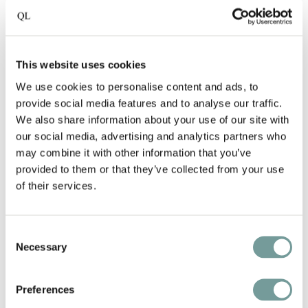
Unsere Hotels werden jährlich im QL Guide
vorgestellt, einem Hardcover-Buch mit
einzigartigen Geschichten von unabhängigen
This website uses cookies
Qualitätshotels in Europa. Diese Ausgabe feiert
einen besonderen Meilenstein: Quality Lodgings
We use cookies to personalise content and ads, to
provide social media features and to analyse our traffic.
wurde zur European Hotel Group of the Year gekürt.
We also share information about your use of our site with
Die QL Giftcard und der QL Guide werden in einer
our social media, advertising and analytics partners who
wunderschönen Geschenkbox geliefert.
may combine it with other information that you’ve
provided to them or that they’ve collected from your use
of their services.
€
250
Consent
Exkl. versenden
Necessary
Selection
Preferences