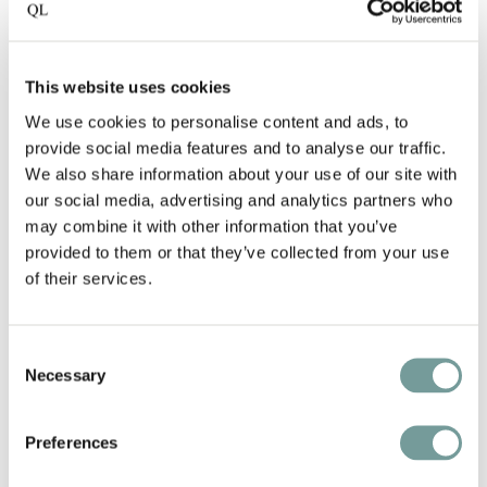
Onze hotels worden jaarlijks gepresenteerd in de QL
Guide, een hardcover boek met unieke verhalen van
onafhankelijke kwaliteitshotels in Europa. Deze
This website uses cookies
editie viert een unieke mijlpaal: Quality Lodgings is
We use cookies to personalise content and ads, to
verkozen tot European Hotel Group of the Year. De
provide social media features and to analyse our traffic.
QL Giftcard en de QL Guide worden verzonden in
We also share information about your use of our site with
een mooie cadeauverpakking.
our social media, advertising and analytics partners who
may combine it with other information that you’ve
provided to them or that they’ve collected from your use
of their services.
€
250
Excl. verzending
Consent
Necessary
Selection
Preferences