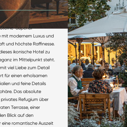
-Sterne-Superior-
me mit modernem Luxus und
aft und höchste Raffinesse.
dieses ikonische Hotel zu
eganz im Mittelpunkt steht.
it viel Liebe zum Detail
rt für einen erholsamen
ialien und feine Details
sphäre. Das absolute
in privates Refugium über
aten Terrasse, einer
n Blick auf den
r eine romantische Auszeit