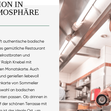
ION IN
MOSPHÄRE
fft authentische badische
eses gemütliche Restaurant
belrostbraten und
 Ralph Knebel mit
den Monatskarte. Auch
und genießen liebevoll
inkarte von Sommelier
uswahl an badischen
hten passen. Ob drinnen in
 der schönen Terrasse mit
a ist der ideale Ort, um