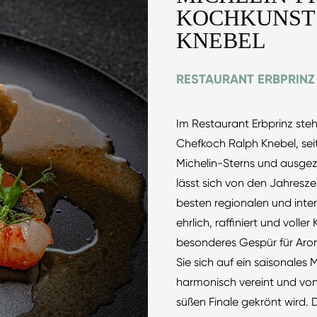
KOCHKUNST 
KNEBEL
RESTAURANT ERBPRINZ
Im Restaurant Erbprinz steht
Chefkoch Ralph Knebel, seit
Michelin-Sterns und ausgez
lässt sich von den Jahreszei
besten regionalen und inter
ehrlich, raffiniert und volle
besonderes Gespür für Arom
Sie sich auf ein saisonales
harmonisch vereint und von
süßen Finale gekrönt wird.