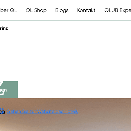
ber QL
QL Shop
Blogs
Kontakt
QLUB Expe
rinz
ESTAURANT
Z
gen
en
Gehen Sie zur Website des Hotels