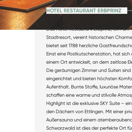
HOTEL RESTAURANT ERBPRINZ
Das Hotel Restaurant Erbprinz, ein Fünf
Stadtresort, vereint historischen Char
bietet seit 1788 herzliche Gastfreundsch
Einst eine Postkutschenstation, hat sich 
einem Ort entwickelt, an dem zeitlose El
Die geräumigen Zimmer und Suiten sind m
eingerichtet und bieten höchsten Komfo
Aufenthalt. Bunte Stoffe, luxuriöse Mater
schaffen eine warme und stilvolle Atmo
Highlight ist die exklusive SKY Suite – e
den Dächern von Ettlingen. Mit einer priv
Außensauna und einem atemberaubende
Schwarzwald ist dies der perfekte Ort fü