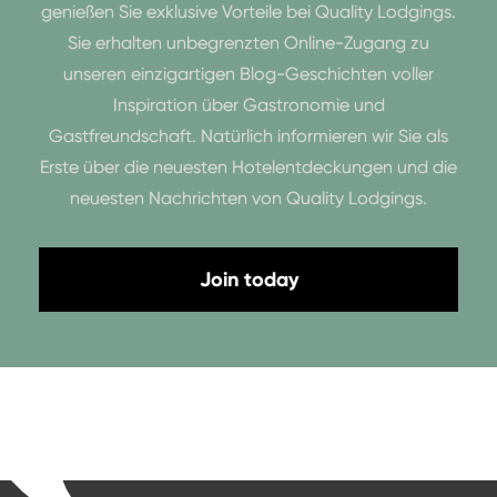
genießen Sie exklusive Vorteile bei Quality Lodgings.
Sie erhalten unbegrenzten Online-Zugang zu
unseren einzigartigen Blog-Geschichten voller
Inspiration über Gastronomie und
Gastfreundschaft. Natürlich informieren wir Sie als
Erste über die neuesten Hotelentdeckungen und die
neuesten Nachrichten von Quality Lodgings.
Join today