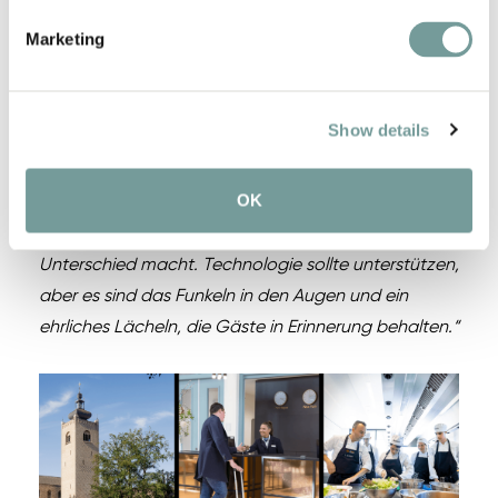
]Valerie Peeters (21), Studentin der Hotel
Marketing
Management School Maastricht und Gewinnerin
des QL College Next-Gen Award:
„Für mich dreht
sich Gastfreundschaft um echte Verbindungen.
Show details
Während meines Praktikums in einem großen Resort
in Thailand und meiner Arbeit im kleinen
OK
Kruisherenhotel Maastricht habe ich erfahren, dass
genau diese persönliche Aufmerksamkeit den
Unterschied macht. Technologie sollte unterstützen,
aber es sind das Funkeln in den Augen und ein
ehrliches Lächeln, die Gäste in Erinnerung behalten.“