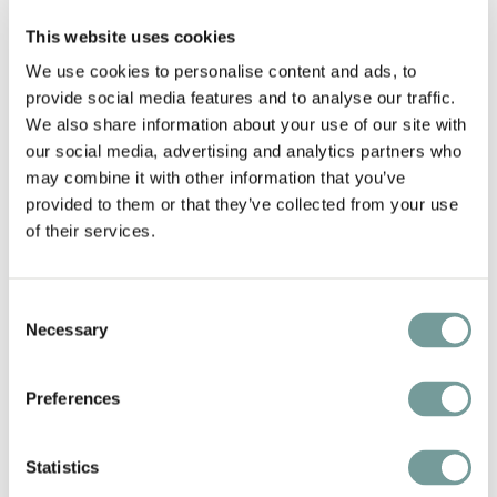
Gastfreundschaft unersetzlich menschlich bleibt. Es
This website uses cookies
sind die kleinen, persönlichen Details, die zählen: ein
We use cookies to personalise content and ads, to
Lächeln, eine unerwartete Aufmerksamkeit oder ein
provide social media features and to analyse our traffic.
ehrliches Gespräch. Gemeinsam mit den
We also share information about your use of our site with
Studierenden möchte Quality Lodgings dem
our social media, advertising and analytics partners who
Handwerk der echten Gastfreundschaft die
may combine it with other information that you’ve
Wertschätzung geben, die es verdient.
provided to them or that they’ve collected from your use
of their services.
„Gastfreundschaft ist ein wunderschönes
Handwerk, das wir an die Zukunft weitergeben
Consent
wollen. Gerade jetzt, da KI und Robotik im Trend
Necessary
Selection
liegen, ist menschlicher Kontakt wichtiger denn je.
Mit QL College zeigen wir, dass Gastfreundschaft
Preferences
ein Beruf ist, der bewahrt werden muss.“
– Pauline
Verhoef, Managing Director Quality Lodgings.
Statistics