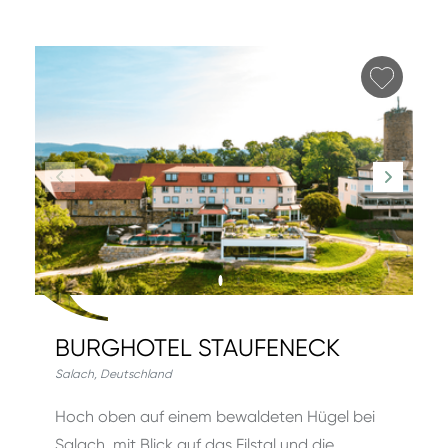
Favori
BURGHOTEL STAUFENECK
Salach
,
Deutschland
Hoch oben auf einem bewaldeten Hügel bei
Salach, mit Blick auf das Filstal und die