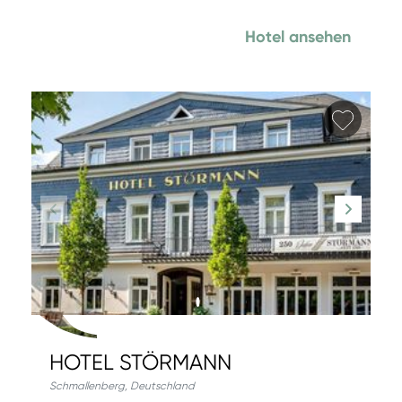
Hotel ansehen
Favori
HOTEL STÖRMANN
Schmallenberg
,
Deutschland