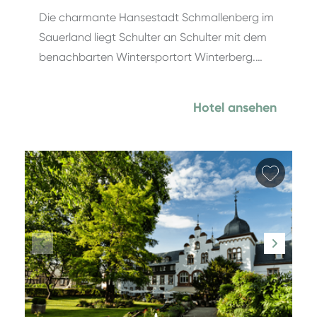
Die charmante Hansestadt Schmallenberg im
Sauerland liegt Schulter an Schulter mit dem
benachbarten Wintersportort Winterberg.…
Hotel ansehen
Favori