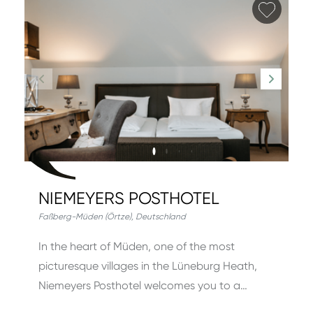
Favori
NIEMEYERS POSTHOTEL
Faßberg-Müden (Örtze)
,
Deutschland
In the heart of Müden, one of the most
picturesque villages in the Lüneburg Heath,
Niemeyers Posthotel welcomes you to a…