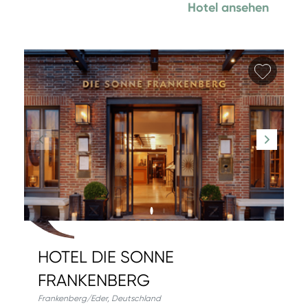
Hotel ansehen
Favori
HOTEL DIE SONNE
FRANKENBERG
Frankenberg/Eder
,
Deutschland