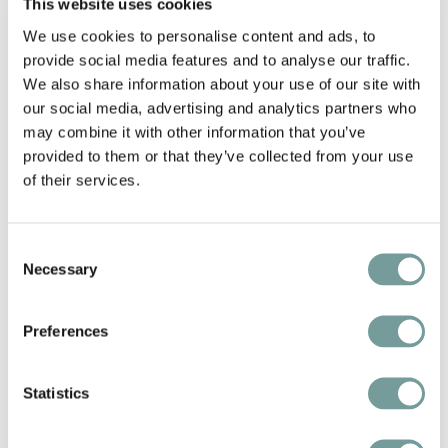
This website uses cookies
Jugendstilgebäude von 1890 im kreativen Stadtteil
Haidhausen, geführt von der vierten Generation der
We use cookies to personalise content and ads, to
provide social media features and to analyse our traffic.
Familie Seidel. Die 51 individuell gestalteten Zimmer
We also share information about your use of our site with
verbinden historische Architektur mit ikonischen
our social media, advertising and analytics partners who
Designstücken von Vitra und Eames. Das Hotel
may combine it with other information that you’ve
wurde mit den Travelers' Choice Awards Best of the
provided to them or that they’ve collected from your use
Best 2025 ausgezeichnet.
of their services.
Consent
Necessary
Selection
Preferences
Statistics
Mother Goose Hotel – Utrecht (NL)
Authentisches Boutiquehotel
mit 23 einzigartigen