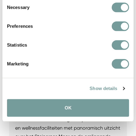
Consent
Necessary
Selection
WELLNESS MET
UITZICHT OP DE
Preferences
BERGEN
QUEEN SPA & TIARA SPA
Statistics
Wellness vormt een essentieel onderdeel van de
Marketing
beleving bij die HOCHKÖNIGIN Mountain
Resort. Verdeeld over de ruime QUEEN SPA en
de exclusieve TIARA SPA op het dak ontstaat
Show details
een wellnesswereld waarin uitzicht, rust en
comfort centraal staan. Het absolute
OK
hoogtepunt is de rooftop TIARA SPA, exclusief
voor volwassenen. Hier geniet je van rustzones
en wellnessfaciliteiten met panoramisch uitzicht