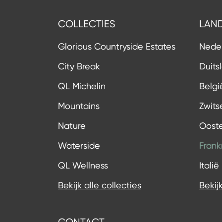
COLLECTIES
LAN
Glorious Countryside Estates
Nede
City Break
Duits
QL Michelin
Belgi
Mountains
Zwits
Nature
Ooste
Waterside
Frankr
QL Wellness
Italië
Bekijk alle collecties
Bekij