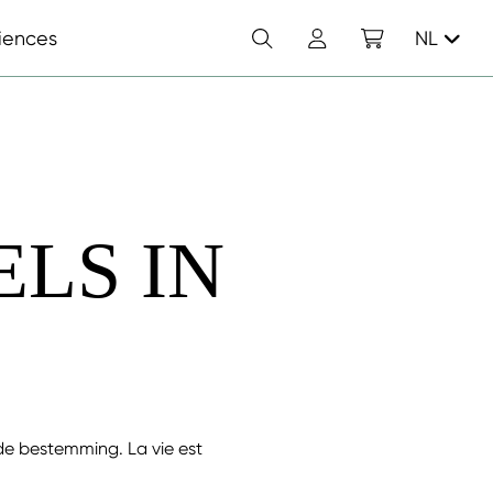
Zoek
Account
Winkelwagen
iences
NL
LS IN
efde bestemming. La vie est