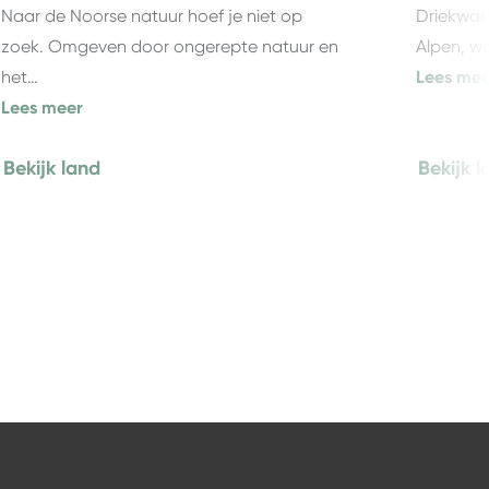
Naar de Noorse natuur hoef je niet op
Driekwart
zoek. Omgeven door ongerepte natuur en
Alpen, w
het…
Lees mee
Lees meer
Bekijk land
Bekijk l