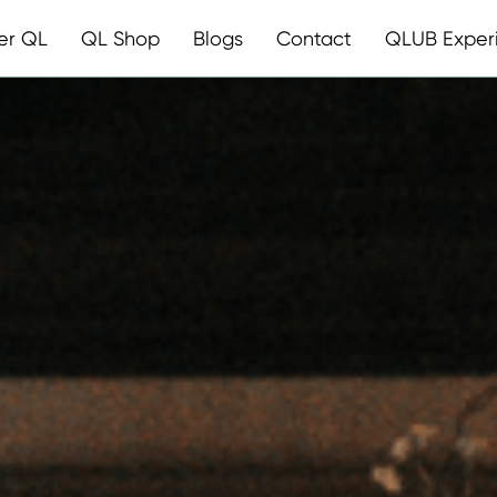
er QL
QL Shop
Blogs
Contact
QLUB Exper