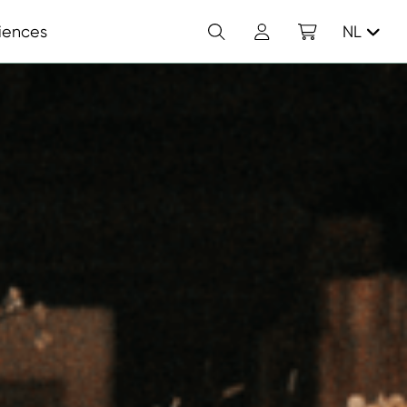
Zoek
Account
Winkelwagen
iences
NL