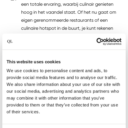
een totale ervaring, waarbij culinair genieten
hoog in het vaandel staat. Of het nu gaat om
eigen gerenommeerde restaurants of een
culinaire hotspot in de buurt, je kunt rekenen
op bijzondere gastronomie. Bovendien geniet
je van een hoge mate van persoonlijke service
en comfort, met aandacht voor elk detail om
jouw verblijf onvergetelijk te maken.
This website uses cookies
We use cookies to personalise content and ads, to
provide social media features and to analyse our traffic.
De unieke ligging, architectuur en het interieur
We also share information about your use of our site with
van onze hotels vertellen elk een eigen
our social media, advertising and analytics partners who
may combine it with other information that you’ve
verhaal, vaak doordrenkt van rijke historie of
provided to them or that they’ve collected from your use
betekenis. Deze elementen creëren een sfeer
of their services.
die elk hotel tot een bestemming op zich
maakt.