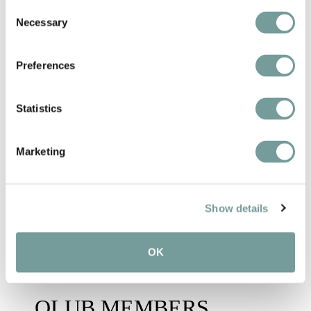
Consent
Necessary
Selection
Eenmaal een hotel van Quality Lodgings
bezocht, voel je de onweerstaanbare drang
Preferences
om de rest van onze collectie te ontdekken.
Laat je betoveren door deze bijzondere
Statistics
plekken, waar je verrijkt met nieuwe ervaringen
als een ander mens naar huis gaat. Ga mee
Marketing
op ontdekking met Quality Lodgings en laat je
leiden naar de verborgen juweeltjes die
Europa te bieden heeft.
Show details
OK
QLUB MEMBERS