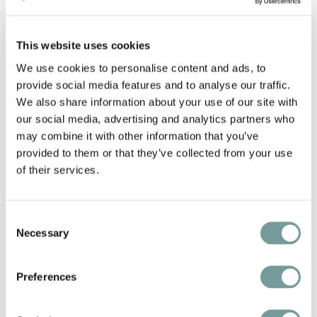
Is vroeg inchecken of laat
uitchecken mogelijk?
This website uses cookies
We use cookies to personalise content and ads, to
provide social media features and to analyse our traffic.
Kan ik mijn bagage opslaan als
We also share information about your use of our site with
ik vroeg aankom of laat vertrek?
our social media, advertising and analytics partners who
may combine it with other information that you’ve
provided to them or that they’ve collected from your use
Zijn huisdieren welkom?
of their services.
Zijn de hotels
Consent
Necessary
Selection
rolstoeltoegankelijk?
Preferences
Is er WiFi beschikbaar?