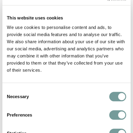
reservering te worden gecontroleerd. Tarieven
kunnen op ieder moment en zonder voorafgaande
This website uses cookies
aankondiging worden gewijzigd. Heb je inhoudelijke
vragen over dit arrangement? Neem dan gerust
We use cookies to personalise content and ads, to
provide social media features and to analyse our traffic.
contact op via
info@qualitylodgings.com
.
We also share information about your use of our site with
Reserveren kan eenvoudig rechtstreeks via de
our social media, advertising and analytics partners who
website van Mastercard Priceless Experience via
may combine it with other information that you’ve
onderstaande buttons.
provided to them or that they’ve collected from your use
of their services.
Consent
Necessary
PRICELESS PLANET
Selection
COALITION
Preferences
Het boeken van een Priceless Experience betekent