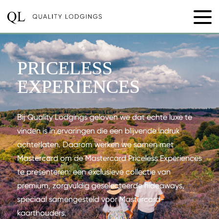
PRICELESS
EXPERIENCES
Bij Quality Lodgings geloven we dat echte luxe te
vinden is in ervaringen die een blijvende indruk
achterlaten. Daarom werken we samen met
Mastercard om de Mastercard Priceless Experiences
te presenteren: een exclusieve collectie van
premium, zorgvuldig geselecteerde hideaways,
speciaal samengesteld voor Mastercard-
kaarthouders.