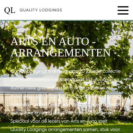
ARTS EN AUTO -
ARRANGEMENTEN
Quality Lodgings is al meer dan 20 jaar dé collectie
van onafhankelijke kwaliteitshotels in Europa, waar
authentieke gastvrijheid en culinair genieten
moeiteloos samenkomen. Elk van onze handpicked
hideaways is een genot voor alle zintuigen en biedt
een unieke ervaring die je niet snel zult vergeten.
Speciaal voor de lezers van Arts en Auto stelt
Quality Lodgings arrangementen samen, stuk voor