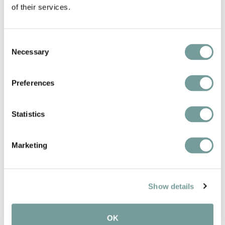
of their services.
Consent
Necessary
Selection
Preferences
Statistics
Eilandrust en verwennerij op
Texel
Marketing
Postweg 134, De Cocksdorp, Nederland
Speciaal voor de lezers van Arts en Auto
Show details
heeft Boutique Hotel Texel een aantrekkelijk
arrangement samengesteld voor een
OK