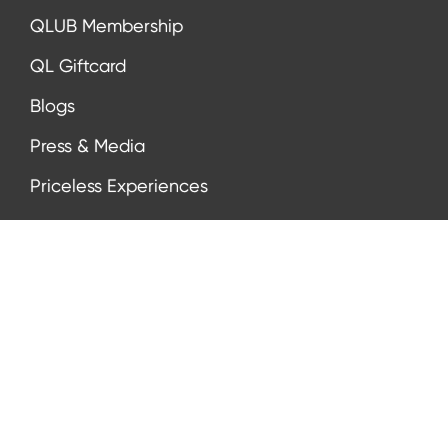
QLUB Membership
QL Giftcard
Blogs
Press & Media
Priceless Experiences
CONTACT
info@qualitylodgings.com
+31(0)85 020 77 33
Neem contact op