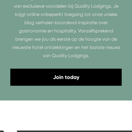
van exclusieve voordelen bij Quality Lodgings. Je
krijgt online onbeperkt toegang tot onze unieke
blog verhalen boordevol inspiratie over
gastronomie en hospitality. Vanzelfsprekend
brengen we jou als eerste op de hoogte van de
nieuwste hotel ontdekkingen en het laatste nieuws
van Quality Lodgings.
Join today