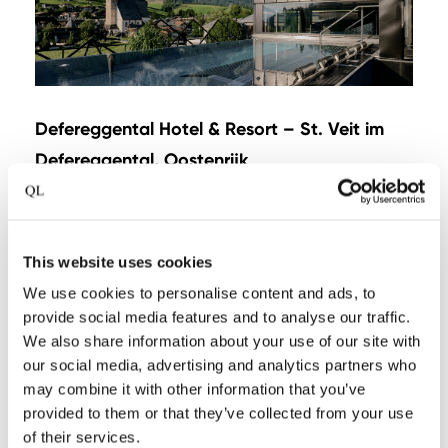
Defereggental Hotel & Resort – St. Veit im
Defereggental, Oostenrijk
Verscholen in een van de meest ongerepte dalen
van Oostenrijk biedt Defereggental Hotel & Resort
een bijzondere combinatie van natuur, gastronomie
This website uses cookies
en ontspanning. Hier wandel je door het Nationaal
We use cookies to personalise content and ads, to
Park Hohe Tauern, speel je golf tussen
provide social media features and to analyse our traffic.
indrukwekkende bergtoppen en geniet je van
We also share information about your use of our site with
culinaire avonden met regionale specialiteiten. Voor
our social media, advertising and analytics partners who
liefhebbers van autorijden vormen de spectaculaire
may combine it with other information that you’ve
bergpassen van Oost-Tirol bovendien een
provided to them or that they’ve collected from your use
of their services.
onvergetelijke ervaring. Een bestemming waar elke