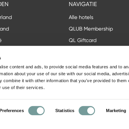
DEN
NAVIGATIE
rland
Alle hotels
land
QLUB Membership
ë
QL Giftcard
erland
Blogs
s
nrijk
Press & Media
ise content and ads, to provide social media features and to an
rmation about your use of our site with our social media, advertis
ijk
Priceless Experiences
 combine it with other information that you’ve provided to them o
 use of their services.
k alle landen
Preferences
Statistics
Marketing