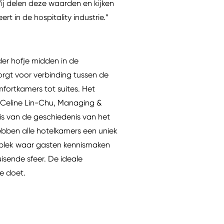
Wij delen deze waarden en kijken
t in de hospitality industrie.”
er hofje midden in de
orgt voor verbinding tussen de
mfortkamers tot suites. Het
 Celine Lin-Chu, Managing &
g is van de geschiedenis van het
ebben alle hotelkamers een uniek
 plek waar gasten kennismaken
uisende sfeer. De ideale
oe doet.