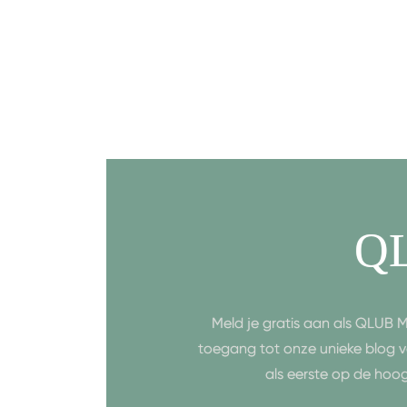
Q
Meld je gratis aan als QLUB M
toegang tot onze unieke blog v
als eerste op de hoo