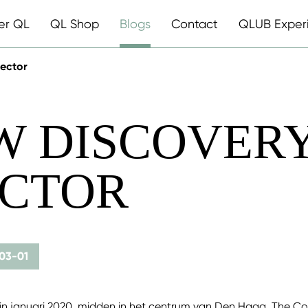
er QL
QL Shop
Blogs
Contact
QLUB Exper
lector
W DISCOVERY
CTOR
03-01
in januari 2020, midden in het centrum van Den Haag, The Co