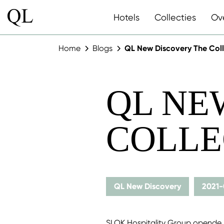
Hotels
Collecties
Ov
Home
Blogs
QL New Discovery The Col
QL NE
COLLE
QL New Discovery
2021-
SLOK Hospitality Group opende 