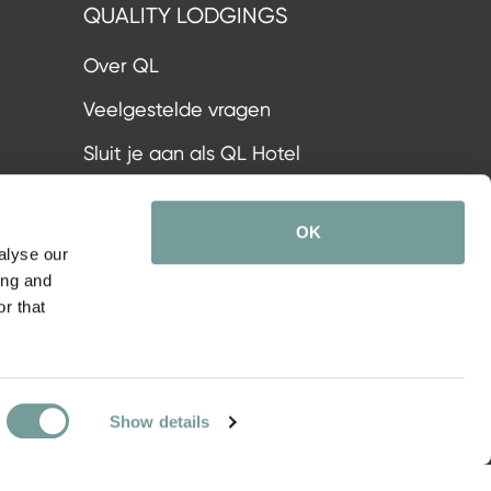
QUALITY LODGINGS
Over QL
Veelgestelde vragen
Sluit je aan als QL Hotel
Sluit je aan als QL Partner
OK
QL Partners
alyse our
ing and
Login voor Hoteliers
r that
QL Advisory Board
Vacatures
Show details