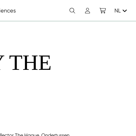
Zoek
Account
Winkelwagen
iences
NL
 THE
llector The Hague. Ondertussen