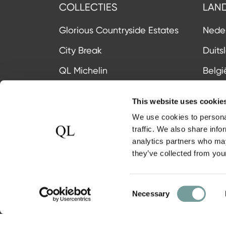
COLLECTIES
LAN
Glorious Countryside Estates
Nede
City Break
Duits
QL Michelin
Belgi
Mountains
Zwits
This website uses cookie
Nature
Ooste
We use cookies to personal
traffic. We also share info
Waterside
Frankr
analytics partners who may
QL Wellness
Italië
they’ve collected from your
Bekijk alle collecties
Bekij
Consent
Necessary
Selection
CONTACT