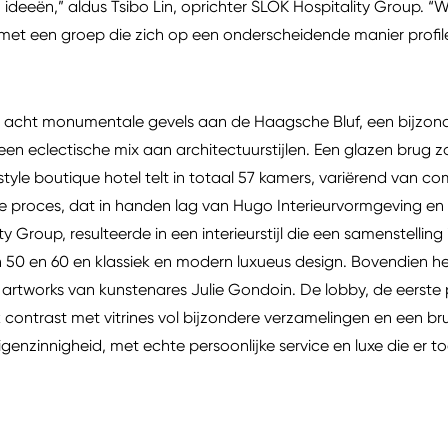
n ideeën,” aldus Tsibo Lin, oprichter SLOK Hospitality Group. “
et een groep die zich op een onderscheidende manier profileer
er acht monumentale gevels aan de Haagsche Bluf, een bijzond
n eclectische mix aan architectuurstijlen. Een glazen brug z
style boutique hotel telt in totaal 57 kamers, variërend van co
e proces, dat in handen lag van Hugo Interieurvormgeving en
y Group, resulteerde in een interieurstijl die een samenstellin
 50 en 60 en klassiek en modern luxueus design. Bovendien h
artworks van kunstenares Julie Gondoin. De lobby, de eerste
jk contrast met vitrines vol bijzondere verzamelingen en een br
enzinnigheid, met echte persoonlijke service en luxe die er t