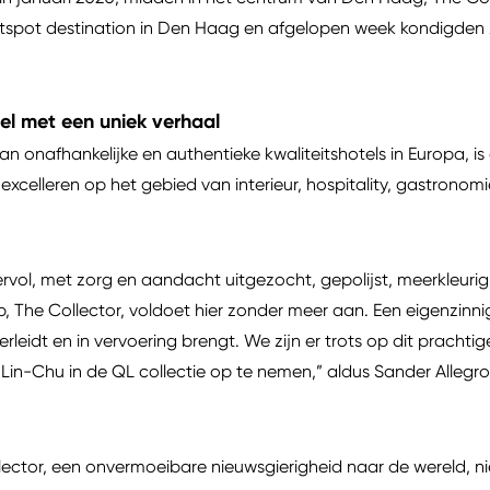
tspot destination in Den Haag en afgelopen week kondigden zij
tel met een uniek verhaal
an onafhankelijke en authentieke kwaliteitshotels in Europa, is 
e excelleren op het gebied van interieur, hospitality, gastronom
tervol, met zorg en aandacht uitgezocht, gepolijst, meerkleurig
, The Collector, voldoet hier zonder meer aan. Een eigenzinni
rleidt en in vervoering brengt. We zijn er trots op dit prachtig
 Lin-Chu in de QL collectie op te nemen,” aldus Sander Alleg
ollector, een onvermoeibare nieuwsgierigheid naar de wereld,