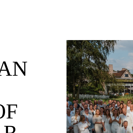
AN
OF
AR