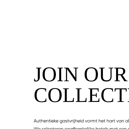
JOIN OUR
COLLECT
Authentieke gastvrijheid vormt het hart van all
We selecteren onafhankelijke hotels met een st