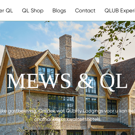
er QL
QL Shop
Blogs
Contact
QLUB Exper
MEWS & QL
ijke gastbeleving. Ontdek wat Quality Lodgings voor u kan b
onafhankelijke kwaliteitshotels.