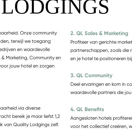
 LODGINGS
htbaarheid. Onze community
2. QL Sales & Marketing
uden, terwijl we toegang
Profiteer van gerichte mark
edrijven en waardevolle
partnerschappen, zoals die 
es & Marketing, Community en
en je hotel te positioneren bi
voor jouw hotel en zorgen
3. QL Community
Deel ervaringen en kom in co
waardevolle partners die jou
baarheid via diverse
4. QL Benefits
ht bereik je maar liefst 1,2
Aangesloten hotels profitere
ik van Quality Lodgings zelf.
voor het collectief creëren,