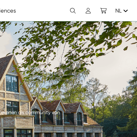
Zoek
Account
Winkelwagen
iences
NL
etekenen als community van