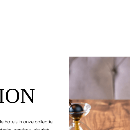
ION
e hotels in onze collectie.
erke identiteit, die zich