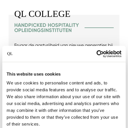
QL COLLEGE
HANDPICKED HOSPITALITY
OPLEIDINGSINSTITUTEN
Ervaar de gastvrijheid van nieuwe generaties bij
onze QL College collectie, wij werken samen
met enkele van de beste Europese hospitality
opleidingsinstituten. Elk instituut heeft zijn eigen
This website uses cookies
leshotel om jong hospitality talent de kans te
We use cookies to personalise content and ads, to
geven hun passie in de praktijk te brengen.
provide social media features and to analyse our traffic.
Echte gastvrijheid hangt af van het ontwikkelen
We also share information about your use of our site with
en stimuleren van professionele vaardigheden
our social media, advertising and analytics partners who
en talent, en Quality Lodgings streeft ernaar dit
may combine it with other information that you’ve
te ondersteunen.
provided to them or that they’ve collected from your use
of their services.