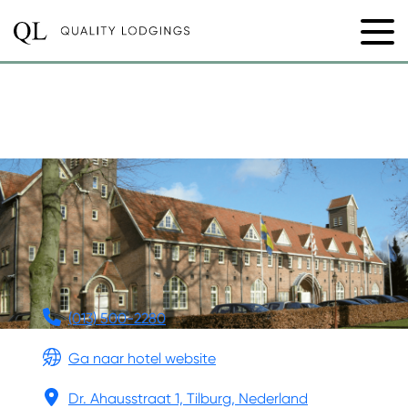
DE ROOI PANNEN
TILBURG
(013) 500-2280
Ga naar hotel website
Dr. Ahausstraat 1, Tilburg, Nederland