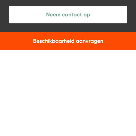
Neem contact op
Beschikbaarheid aanvragen
NIEUWSBRIEF
Aanmelden
Facebook
Instagram
LinkedIn
Servicebeleid
Privacybeleid