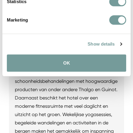
Statistics
zwemmen met uitzicht op de bergen. In de
saunawereld vind je een panoramasauna, een
Marketing
Finse sauna, een stoombad en het traditionele
Brechelbad, een kruidenstoombad dat al sinds
de negentiende eeuw deel uitmaakt van de
Show details
Tiroolse wellnesscultuur. De rustruimte kijkt uit
op de bergen en nodigt uit om even helemaal
OK
niets te doen. Wie extra ontspanning zoekt, kan
terecht voor massages en
schoonheidsbehandelingen met hoogwaardige
producten van onder andere Thalgo en Guinot.
Daarnaast beschikt het hotel over een
moderne fitnessruimte met veel daglicht en
uitzicht op het groen. Wekelijkse yogasessies,
begeleide wandelingen en activiteiten in de
bergen maken het gemakkelijk om inspanning