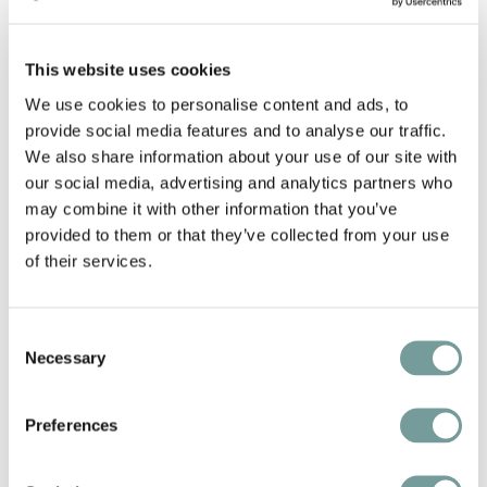
WILDER KAISER
WELLNESS, SPA & FITNESS
This website uses cookies
We use cookies to personalise content and ads, to
Ook in de wellness blijft de natuur een hoofdrol
provide social media features and to analyse our traffic.
spelen. Vanuit het verwarmde infinity zwembad
We also share information about your use of our site with
van twintig meter kijk je rechtstreeks uit op de
our social media, advertising and analytics partners who
Wilder Kaiser, waardoor de grens tussen binnen
may combine it with other information that you’ve
provided to them or that they’ve collected from your use
en buiten lijkt te verdwijnen. Het panoramische
of their services.
uitzicht vormt het decor voor een
wellnessbeleving die volledig in het teken staat
van rust, ruimte en herstel. Naast het 20 meter
Consent
lange infinity zwembad beschikt Der Bär over
Necessary
Selection
een verwarmd binnenzwembad dat het hele
jaar geopend is en een 30 meter lang
Preferences
panorama-zomerzwembad dat tijdens de
warmere maanden een unieke plek biedt om te