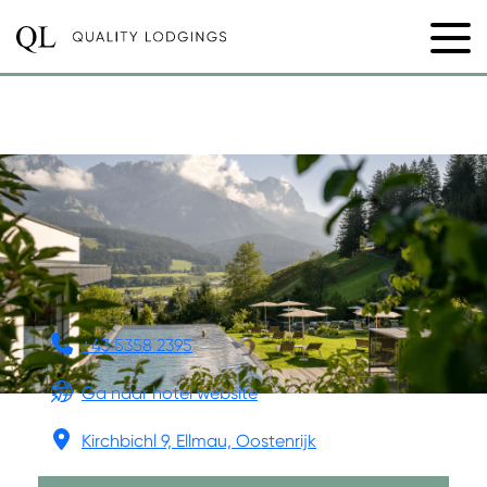
HOTEL DER BÄR
+43 5358 2395
Ga naar hotel website
Kirchbichl 9, Ellmau, Oostenrijk