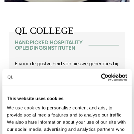
QL COLLEGE
HANDPICKED HOSPITALITY
OPLEIDINGSINSTITUTEN
Ervaar de gastvrijheid van nieuwe generaties bij
onze QL College collectie, wij werken samen
met enkele van de beste Europese hospitality
opleidingsinstituten. Elk instituut heeft zijn eigen
leshotel om jong hospitality talent de kans te
This website uses cookies
geven hun passie in de praktijk te brengen.
We use cookies to personalise content and ads, to
Echte gastvrijheid hangt af van het ontwikkelen
provide social media features and to analyse our traffic.
en stimuleren van professionele vaardigheden
We also share information about your use of our site with
our social media, advertising and analytics partners who
en talent, en Quality Lodgings streeft ernaar dit