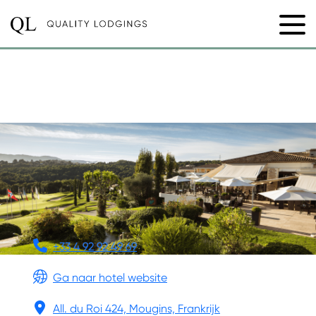
ROYAL MOUGINS GOLF
RESORT
+33 4 92 92 49 69
Ga naar hotel website
All. du Roi 424, Mougins, Frankrijk