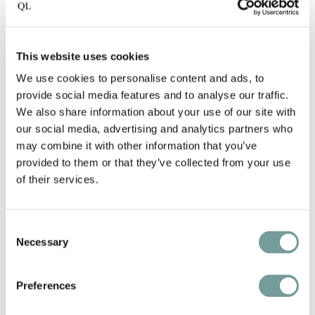
This website uses cookies
We use cookies to personalise content and ads, to
provide social media features and to analyse our traffic.
We also share information about your use of our site with
our social media, advertising and analytics partners who
may combine it with other information that you’ve
provided to them or that they’ve collected from your use
KEY FEATURES AND
of their services.
SERVICES
Consent
18-hole golfbaan in Zuid Frankrijk
Necessary
Selection
"Best Golf Resort in France" award vier jaar
Preferences
op rij