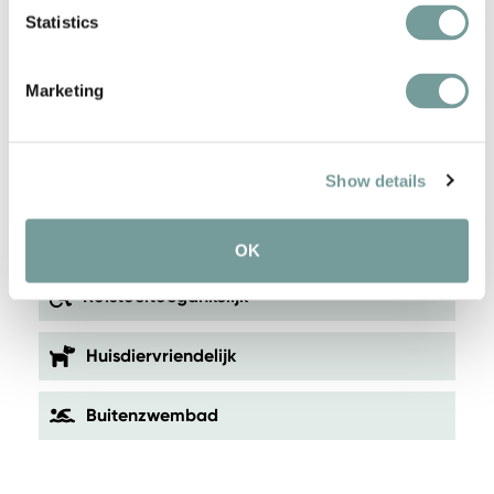
Statistics
Unieke wellness
Vlakbij Cannes
Marketing
Gastronomisch restaurant Le Royal Garden
met panoramisch uitzicht
Show details
Ruime suites met privéterrassen
OK
Rolstoeltoegankelijk
Huisdiervriendelijk
Buitenzwembad