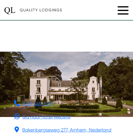
LANDGOED GROOT
WARNSBORN
(026) 445-5751
Ga naar hotel website
Bakenbergseweg 277, Arnhem, Nederland