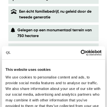
Een écht familiebedrijf, nu geleid door de
tweede generatie
Gelegen op een monumentaal terrein van
750 hectare
Brasserie de Bron
Gault&Millau 14/20 - La Belle Source
This website uses cookies
Le spa | Ontspannen, resetten en opladen
We use cookies to personalise content and ads, to
provide social media features and to analyse our traffic.
Edese Golf Club Papendal op 8 km afstand
We also share information about your use of our site with
our social media, advertising and analytics partners who
Beschikt over een eigen wijngaard
may combine it with other information that you’ve
'Wijngaard Groot Warnsborn'
provided to them or that they’ve collected from your use