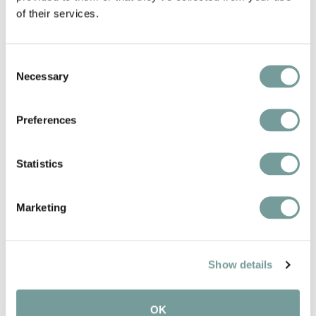
of their services.
Prachtige Engelse terrastuinen
Consent
Fietsen beschikbaar
Necessary
Selection
Huisdiervriendelijk
Preferences
Rolstoeltoegankelijk
Statistics
Marketing
BIJZONDERHEDEN IN DE
Show details
REGIO
OK