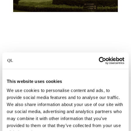
Een Sterrenverblijf aan de Vecht
Duinkerken 3, Vreeland, Nederland
Speciaal voor de leden van Pearlcard heeft
This website uses cookies
De Nederlanden een exclusief arrangement
We use cookies to personalise content and ads, to
samengesteld voor liefhebbers van verfijnde
provide social media features and to analyse our traffic.
We also share information about your use of our site with
gastronomie. In het historische pand uit 1680,
our social media, advertising and analytics partners who
direct aan de Vecht, verblijft u in een intiem
may combine it with other information that you’ve
boutique hotel met slechts elf stijlvol
provided to them or that they’ve collected from your use
ingerichte kamers en suites. Uw culinaire