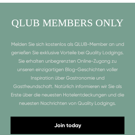
QLUB MEMBERS ONLY
Melden Sie sich kostenlos als QLUB-Member an und
genießen Sie exklusive Vorteile bei Quality Lodgings.
Sie erhalten unbegrenzten Online-Zugang zu
unseren einzigartigen Blog-Geschichten voller
Inspiration über Gastronomie und
Gastfreundschaft. Natürlich informieren wir Sie als
Erste über die neuesten Hotelentdeckungen und die
neuesten Nachrichten von Quality Lodgings.
Join today