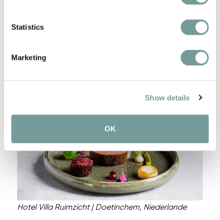
Hotel Villa Ruimzicht
Genießen Sie die verlockenden Aromen im
Statistics
Restaurant Lokaal des
Hotel Villa Ruimzicht
, das
2021
mit seinem ersten Grünen Michelin-Stern
Marketing
ausgezeichnet wurde. Lassen Sie sich von den
kulinarischen Köstlichkeiten verzaubern und erleben
Sie ein unvergessliches Dinner, das all Ihre Sinne
Show details
begeistert.
OK
Hotel Villa Ruimzicht | Doetinchem, Niederlande