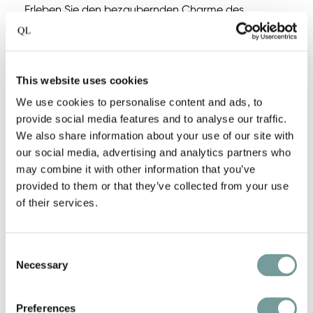
Erleben Sie den bezaubernden Charme des
Landgoed Hotel & Restaurant Carelshaven
, das
sich auf dem historischen Twickel-Anwesen
21
befindet. Mit
charmanten Zimmern bietet dieses
This website uses cookies
Hotel für jeden etwas, von bezaubernden
We use cookies to personalise content and ads, to
Familienzimmern bis hin zu luxuriösen Junior-Suiten.
provide social media features and to analyse our traffic.
We also share information about your use of our site with
our social media, advertising and analytics partners who
may combine it with other information that you’ve
provided to them or that they’ve collected from your use
of their services.
Consent
Landgoed Hotel & Restaurant Carelshaven |
Necessary
Selection
Delden, Niederlande
Preferences