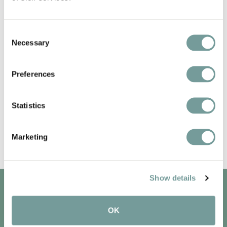
Consent
Necessary
Selection
Preferences
Statistics
Marketing
Show details
QLUB MEMBERS ONLY
OK