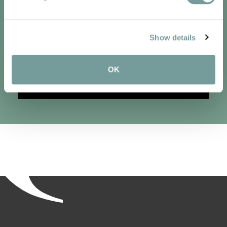
gastronomie en hospitality. Vanzelfsprekend
brengen we jou als eerste op de hoogte van de
nieuwste hotel ontdekkingen en het laatste nieuws
Show details
van Quality Lodgings.
OK
Join today