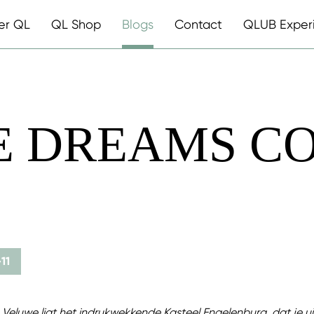
er QL
QL Shop
Blogs
Contact
QLUB Exper
 DREAMS C
11
 Veluwe ligt het indrukwekkende
Kasteel Engelenburg
, dat je 