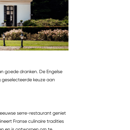
 van goede dranken. De Engelse
ig geselecteerde keuze aan
e-eeuwse serre-restaurant geniet
ert Franse culinaire tradities
ten en is ontworpen om te