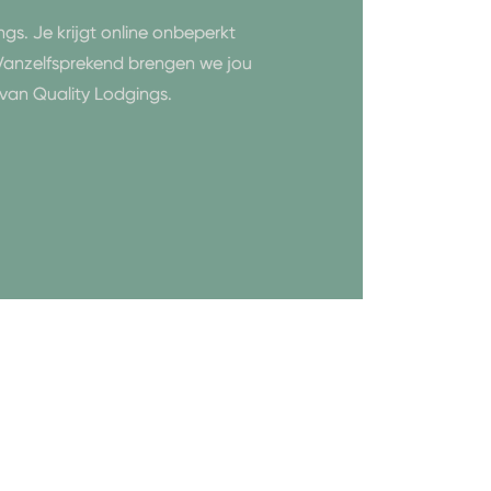
gs. Je krijgt online onbeperkt
 Vanzelfsprekend brengen we jou
van Quality Lodgings.