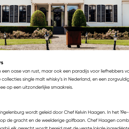
rs
en een oase van rust, maar ook een paradijs voor liefhebbers
collecties single malt whisky’s in Nederland, en een zorgvuld
mee op een uitzonderlijke smaakreis.
l Engelenburg wordt geleid door Chef Kelvin Haagen. In het 19
 op de gracht en de weelderige golfbaan. Chef Haagen combine
arbij elk gerecht wordt bereid met de verste lokale ingrediën