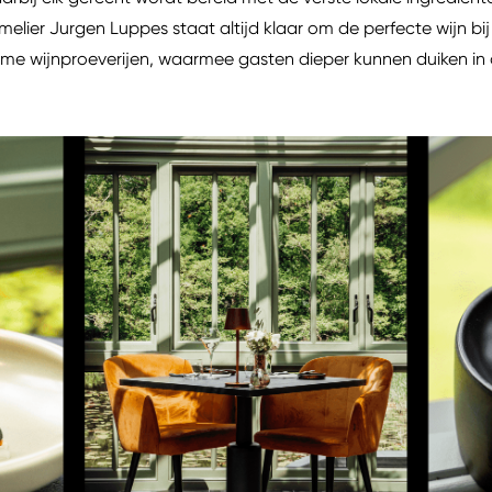
lier Jurgen Luppes staat altijd klaar om de perfecte wijn bij 
eme wijnproeverijen, waarmee gasten dieper kunnen duiken in d