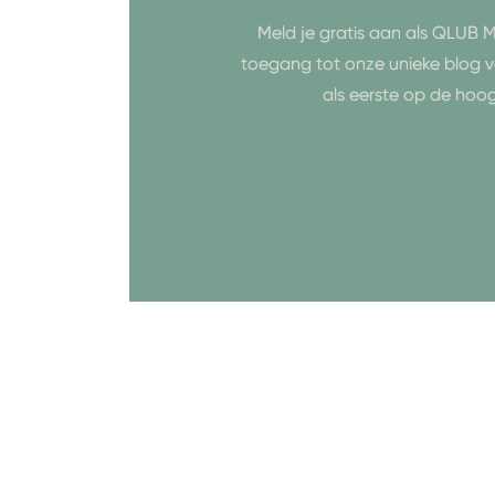
Meld je gratis aan als QLUB M
toegang tot onze unieke blog v
als eerste op de hoo