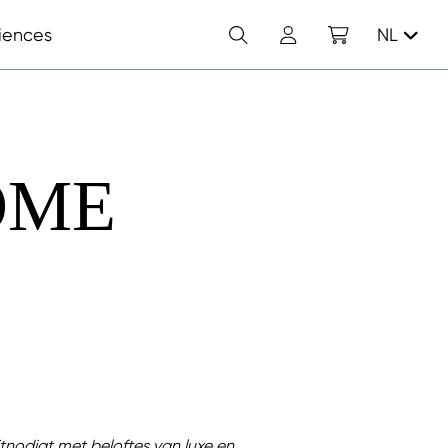
Zoek
Account
Winkelwagen
iences
NL
OME
uitnodigt met beloftes van luxe en