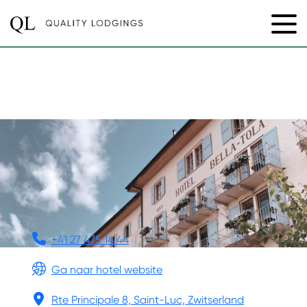
GD HÔTEL BELLA TOLA
& ST-LUC
+41 27 475 14 44
Ga naar hotel website
Rte Principale 8, Saint-Luc, Zwitserland