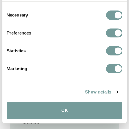
streekproducten
Consent
Necessary
Selection
Midden in de oude stad van Duitsland,
Dinkelsbühl
Preferences
Concerten door internationale
topartiesten in de Rosensaal
Statistics
Uniek uitzicht op de Kathedraal St. Georg
Marketing
Een ontspanningsruimte op twee
verdiepingen
Show details
Queen Vicky Bar
OK
43 gloednieuw ontworpen kamers en 14
studio's