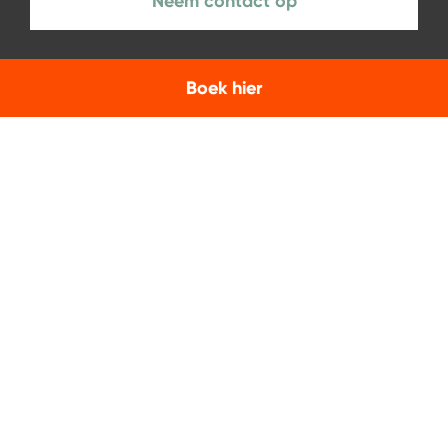
Neem contact op
Boek hier
NIEUWSBRIEF
Aanmelden
Facebook
Instagram
LinkedIn
Servicebeleid
Privacybeleid
Boekingsvoorwaarden