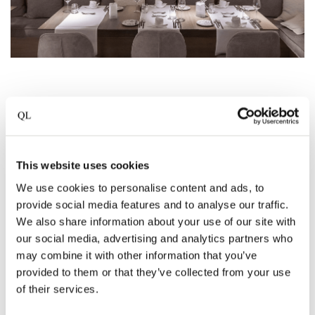
KEY FEATURES AND
SERVICES
This website uses cookies
We use cookies to personalise content and ads, to
provide social media features and to analyse our traffic.
Een tien meter lang buitenzwembad op het
We also share information about your use of our site with
dak
our social media, advertising and analytics partners who
may combine it with other information that you’ve
The Attic spa
provided to them or that they’ve collected from your use
of their services.
Gastronomische keuken met