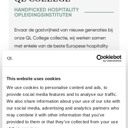
HANDPICKED HOSPITALITY
OPLEIDINGSINSTITUTEN
Ervaar de gastvrijheid van nieuwe generaties bij
onze QL College collectie, wij werken samen
met enkele van de beste Europese hospitality
opleidingsinstituten. Elk instituut heeft zijn eigen
leshotel om jong hospitality talent de kans te
geven hun passie in de praktijk te brengen.
Echte gastvrijheid hangt af van het ontwikkelen
This website uses cookies
en stimuleren van professionele vaardigheden
We use cookies to personalise content and ads, to
en talent, en Quality Lodgings streeft ernaar dit
provide social media features and to analyse our traffic.
We also share information about your use of our site with
te ondersteunen.
our social media, advertising and analytics partners who
may combine it with other information that you’ve
Bekijk de QL College collectie
provided to them or that they’ve collected from your use